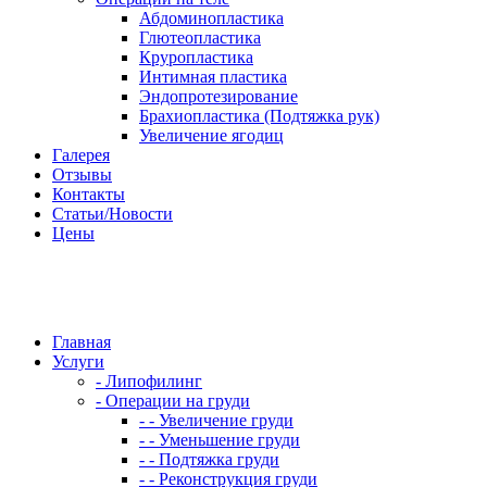
Абдоминопластика
Глютеопластика
Круропластика
Интимная пластика
Эндопротезирование
Брахиопластика (Подтяжка рук)
Увеличение ягодиц
Галерея
Отзывы
Контакты
Статьи/Новости
Цены
Главная
Услуги
- Липофилинг
- Операции на груди
- - Увеличение груди
- - Уменьшение груди
- - Подтяжка груди
- - Реконструкция груди