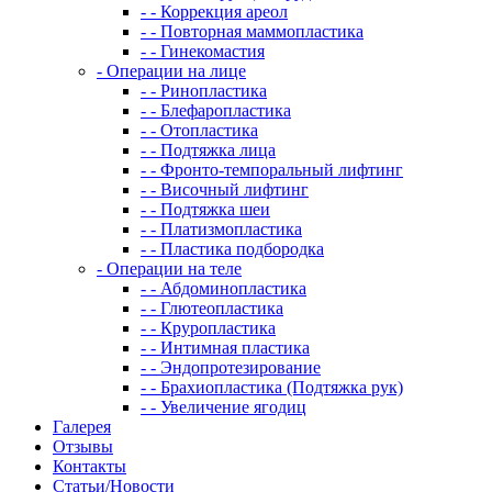
- - Коррекция ареол
- - Повторная маммопластика
- - Гинекомастия
- Операции на лице
- - Ринопластика
- - Блефаропластика
- - Отопластика
- - Подтяжка лица
- - Фронто-темпоральный лифтинг
- - Височный лифтинг
- - Подтяжка шеи
- - Платизмопластика
- - Пластика подбородка
- Операции на теле
- - Абдоминопластика
- - Глютеопластика
- - Круропластика
- - Интимная пластика
- - Эндопротезирование
- - Брахиопластика (Подтяжка рук)
- - Увеличение ягодиц
Галерея
Отзывы
Контакты
Статьи/Новости