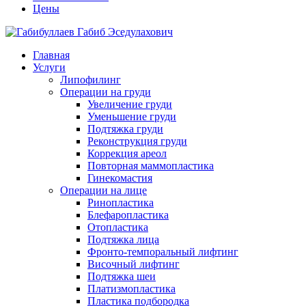
Цены
Главная
Услуги
Липофилинг
Операции на груди
Увеличение груди
Уменьшение груди
Подтяжка груди
Реконструкция груди
Коррекция ареол
Повторная маммопластика
Гинекомастия
Операции на лице
Ринопластика
Блефаропластика
Отопластика
Подтяжка лица
Фронто-темпоральный лифтинг
Височный лифтинг
Подтяжка шеи
Платизмопластика
Пластика подбородка