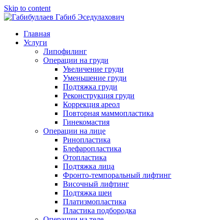
Skip to content
Главная
Услуги
Липофилинг
Операции на груди
Увеличение груди
Уменьшение груди
Подтяжка груди
Реконструкция груди
Коррекция ареол
Повторная маммопластика
Гинекомастия
Операции на лице
Ринопластика
Блефаропластика
Отопластика
Подтяжка лица
Фронто-темпоральный лифтинг
Височный лифтинг
Подтяжка шеи
Платизмопластика
Пластика подбородка
Операции на теле