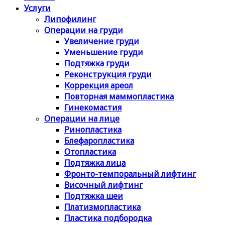
Услуги
Липофилинг
Операции на груди
Увеличение груди
Уменьшение груди
Подтяжка груди
Реконструкция груди
Коррекция ареол
Повторная маммопластика
Гинекомастия
Операции на лице
Ринопластика
Блефаропластика
Отопластика
Подтяжка лица
Фронто-темпоральный лифтинг
Височный лифтинг
Подтяжка шеи
Платизмопластика
Пластика подбородка