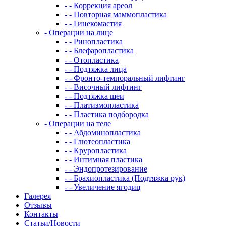
- - Коррекция ареол
- - Повторная маммопластика
- - Гинекомастия
- Операции на лице
- - Ринопластика
- - Блефаропластика
- - Отопластика
- - Подтяжка лица
- - Фронто-темпоральный лифтинг
- - Височный лифтинг
- - Подтяжка шеи
- - Платизмопластика
- - Пластика подбородка
- Операции на теле
- - Абдоминопластика
- - Глютеопластика
- - Круропластика
- - Интимная пластика
- - Эндопротезирование
- - Брахиопластика (Подтяжка рук)
- - Увеличение ягодиц
Галерея
Отзывы
Контакты
Статьи/Новости