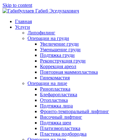
Skip to content
Главная
Услуги
Липофилинг
Операции на груди
Увеличение груди
Уменьшение груди
Подтяжка груди
Реконструкция груди
Коррекция ареол
Повторная маммопластика
Гинекомастия
Операции на лице
Ринопластика
Блефаропластика
Отопластика
Подтяжка лица
Фронто-темпоральный лифтинг
Височный лифтинг
Подтяжка шеи
Платизмопластика
Пластика подбородка
Операции на теле