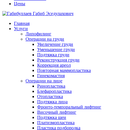
Цены
Главная
Услуги
Липофилинг
Операции на груди
Увеличение груди
Уменьшение груди
Подтяжка груди
Реконструкция груди
Коррекция ареол
Повторная маммопластика
Гинекомастия
Операции на лице
Ринопластика
Блефаропластика
Отопластика
Подтяжка лица
Фронто-темпоральный лифтинг
Височный лифтинг
Подтяжка шеи
Платизмопластика
Пластика подбородка