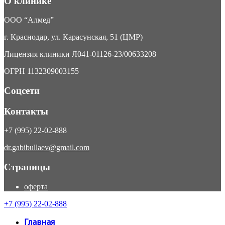
О клинике
ООО “Алмед”
г. Краснодар, ул. Карасунская, 51 (ЦМР)
Лицензия клиники Л041-01126-23/00633208
ОГРН 1132309003155
Соцсети
Контакты
+7 (995) 22-02-888
dr.gabibullaev@gmail.com
Страницы
оферта
+7 (995) 22-02-888
Главная