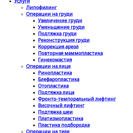
Услуги
Липофилинг
Операции на груди
Увеличение груди
Уменьшение груди
Подтяжка груди
Реконструкция груди
Коррекция ареол
Повторная маммопластика
Гинекомастия
Операции на лице
Ринопластика
Блефаропластика
Отопластика
Подтяжка лица
Фронто-темпоральный лифтинг
Височный лифтинг
Подтяжка шеи
Платизмопластика
Пластика подбородка
Операции на теле