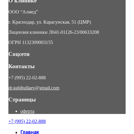
О клинике
ООО “Алмед”
г. Краснодар, ул. Карасунская, 51 (ЦМР)
Лицензия клиники Л041-01126-23/00633208
ОГРН 1132309003155
Соцсети
Контакты
+7 (995) 22-02-888
dr.gabibullaev@gmail.com
Страницы
оферта
+7 (995) 22-02-888
Главная