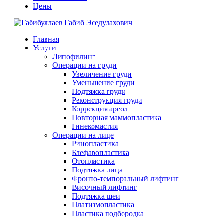
Цены
Главная
Услуги
Липофилинг
Операции на груди
Увеличение груди
Уменьшение груди
Подтяжка груди
Реконструкция груди
Коррекция ареол
Повторная маммопластика
Гинекомастия
Операции на лице
Ринопластика
Блефаропластика
Отопластика
Подтяжка лица
Фронто-темпоральный лифтинг
Височный лифтинг
Подтяжка шеи
Платизмопластика
Пластика подбородка