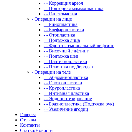
- - Коррекция ареол
- - Повторная маммопластика
- - Гинекомастия
- Операции на лице
- - Ринопластика
- - Блефаропластика
- - Отопластика
- - Подтяжка лица
- - Фронто-темпоральный лифтинг
- - Височный лифтинг
- - Подтяжка шеи
- - Платизмопластика
- - Пластика подбородка
- Операции на теле
- - Абдоминопластика
- - Глютеопластика
- - Круропластика
- - Интимная пластика
- - Эндопротезирование
- - Брахиопластика (Подтяжка рук)
- - Увеличение ягодиц
Галерея
Отзывы
Контакты
Статьи/Новости