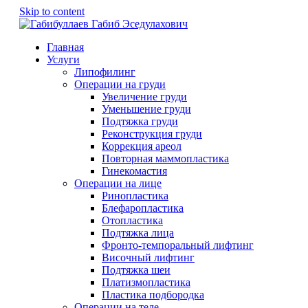
Skip to content
Главная
Услуги
Липофилинг
Операции на груди
Увеличение груди
Уменьшение груди
Подтяжка груди
Реконструкция груди
Коррекция ареол
Повторная маммопластика
Гинекомастия
Операции на лице
Ринопластика
Блефаропластика
Отопластика
Подтяжка лица
Фронто-темпоральный лифтинг
Височный лифтинг
Подтяжка шеи
Платизмопластика
Пластика подбородка
Операции на теле