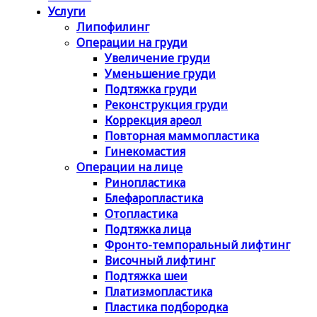
Услуги
Липофилинг
Операции на груди
Увеличение груди
Уменьшение груди
Подтяжка груди
Реконструкция груди
Коррекция ареол
Повторная маммопластика
Гинекомастия
Операции на лице
Ринопластика
Блефаропластика
Отопластика
Подтяжка лица
Фронто-темпоральный лифтинг
Височный лифтинг
Подтяжка шеи
Платизмопластика
Пластика подбородка