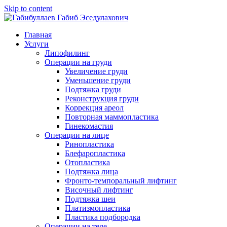
Skip to content
Главная
Услуги
Липофилинг
Операции на груди
Увеличение груди
Уменьшение груди
Подтяжка груди
Реконструкция груди
Коррекция ареол
Повторная маммопластика
Гинекомастия
Операции на лице
Ринопластика
Блефаропластика
Отопластика
Подтяжка лица
Фронто-темпоральный лифтинг
Височный лифтинг
Подтяжка шеи
Платизмопластика
Пластика подбородка
Операции на теле