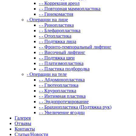
- - Коррекция ареол
- - Повторная маммопластика
- - Гинекомастия
- Операции на лице
- - Ринопластика
- - Блефаропластика
- - Отопластика
- - Подтяжка лица
- - Фронто-темпоральный лифтинг
- - Височный лифтинг
- - Подтяжка шеи
- - Платизмопластика
- - Пластика подбородка
- Операции на теле
- - Абдоминопластика
- - Глютеопластика
- - Круропластика
- - Интимная пластика
- - Эндопротезирование
- - Брахиопластика (Подтяжка рук)
- - Увеличение ягодиц
Галерея
Отзывы
Контакты
Статьи/Новости