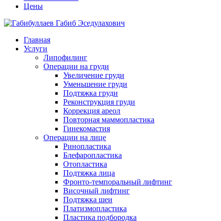
Цены
Главная
Услуги
Липофилинг
Операции на груди
Увеличение груди
Уменьшение груди
Подтяжка груди
Реконструкция груди
Коррекция ареол
Повторная маммопластика
Гинекомастия
Операции на лице
Ринопластика
Блефаропластика
Отопластика
Подтяжка лица
Фронто-темпоральный лифтинг
Височный лифтинг
Подтяжка шеи
Платизмопластика
Пластика подбородка