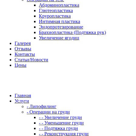
Абдоминопластика
Глютеопластика
Круропластика
Интимная пластика
Эндопротезирование
Брахиопластика (Подтяжка рук)
Увеличение ягодиц
Галерея
Отзывы
Контакты
Статьи/Новости
Цены
Главная
Услуги
- Липофилинг
- Операции на груди
- - Увеличение груди
- - Уменьшение груди
- - Подтяжка груди
- - Реконструкция груди