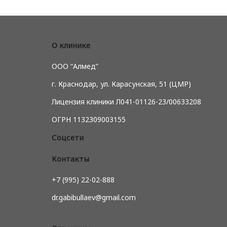
О клинике
ООО “Алмед”
г. Краснодар, ул. Карасунская, 51 (ЦМР)
Лицензия клиники Л041-01126-23/00633208
ОГРН 1132309003155
Соцсети
Контакты
+7 (995) 22-02-888
dr.gabibullaev@gmail.com