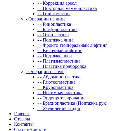
- - Коррекция ареол
- - Повторная маммопластика
- - Гинекомастия
- Операции на лице
- - Ринопластика
- - Блефаропластика
- - Отопластика
- - Подтяжка лица
- - Фронто-темпоральный лифтинг
- - Височный лифтинг
- - Подтяжка шеи
- - Платизмопластика
- - Пластика подбородка
- Операции на теле
- - Абдоминопластика
- - Глютеопластика
- - Круропластика
- - Интимная пластика
- - Эндопротезирование
- - Брахиопластика (Подтяжка рук)
- - Увеличение ягодиц
Галерея
Отзывы
Контакты
Статьи/Новости