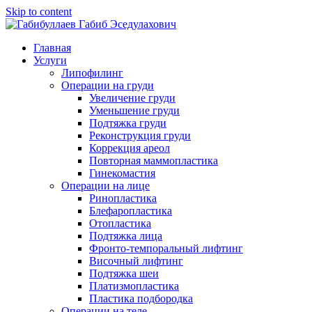
Skip to content
Главная
Услуги
Липофилинг
Операции на груди
Увеличение груди
Уменьшение груди
Подтяжка груди
Реконструкция груди
Коррекция ареол
Повторная маммопластика
Гинекомастия
Операции на лице
Ринопластика
Блефаропластика
Отопластика
Подтяжка лица
Фронто-темпоральный лифтинг
Височный лифтинг
Подтяжка шеи
Платизмопластика
Пластика подбородка
Операции на теле