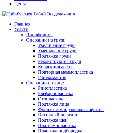
Цены
Главная
Услуги
Липофилинг
Операции на груди
Увеличение груди
Уменьшение груди
Подтяжка груди
Реконструкция груди
Коррекция ареол
Повторная маммопластика
Гинекомастия
Операции на лице
Ринопластика
Блефаропластика
Отопластика
Подтяжка лица
Фронто-темпоральный лифтинг
Височный лифтинг
Подтяжка шеи
Платизмопластика
Пластика подбородка