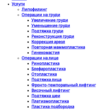
Услуги
Липофилинг
Операции на груди
Увеличение груди
Уменьшение груди
Подтяжка груди
Реконструкция груди
Коррекция ареол
Повторная маммопластика
Гинекомастия
Операции на лице
Ринопластика
Блефаропластика
Отопластика
Подтяжка лица
Фронто-темпоральный лифтинг
Височный лифтинг
Подтяжка шеи
Платизмопластика
Пластика подбородка