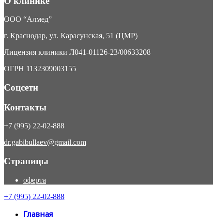
О клинике
ООО “Алмед”
г. Краснодар, ул. Карасунская, 51 (ЦМР)
Лицензия клиники Л041-01126-23/00633208
ОГРН 1132309003155
Соцсети
Контакты
+7 (995) 22-02-888
dr.gabibullaev@gmail.com
Страницы
оферта
+7 (995) 22-02-888
Главная