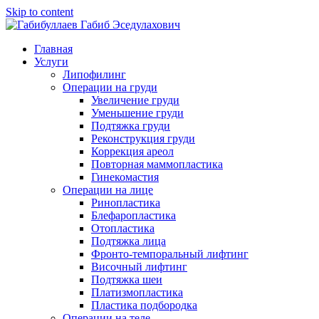
Skip to content
Главная
Услуги
Липофилинг
Операции на груди
Увеличение груди
Уменьшение груди
Подтяжка груди
Реконструкция груди
Коррекция ареол
Повторная маммопластика
Гинекомастия
Операции на лице
Ринопластика
Блефаропластика
Отопластика
Подтяжка лица
Фронто-темпоральный лифтинг
Височный лифтинг
Подтяжка шеи
Платизмопластика
Пластика подбородка
Операции на теле