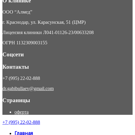
О клинике
ООО “Алмед”
г. Краснодар, ул. Карасунская, 51 (ЦМР)
Лицензия клиники Л041-01126-23/00633208
ОГРН 1132309003155
Соцсети
Контакты
+7 (995) 22-02-888
dr.gabibullaev@gmail.com
Страницы
оферта
+7 (995) 22-02-888
Главная