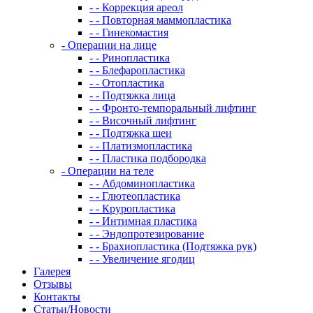
- - Коррекция ареол
- - Повторная маммопластика
- - Гинекомастия
- Операции на лице
- - Ринопластика
- - Блефаропластика
- - Отопластика
- - Подтяжка лица
- - Фронто-темпоральный лифтинг
- - Височный лифтинг
- - Подтяжка шеи
- - Платизмопластика
- - Пластика подбородка
- Операции на теле
- - Абдоминопластика
- - Глютеопластика
- - Круропластика
- - Интимная пластика
- - Эндопротезирование
- - Брахиопластика (Подтяжка рук)
- - Увеличение ягодиц
Галерея
Отзывы
Контакты
Статьи/Новости