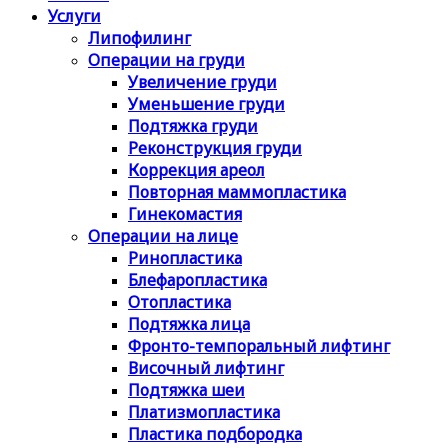
Услуги
Липофилинг
Операции на груди
Увеличение груди
Уменьшение груди
Подтяжка груди
Реконструкция груди
Коррекция ареол
Повторная маммопластика
Гинекомастия
Операции на лице
Ринопластика
Блефаропластика
Отопластика
Подтяжка лица
Фронто-темпоральный лифтинг
Височный лифтинг
Подтяжка шеи
Платизмопластика
Пластика подбородка