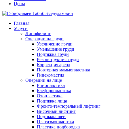
Цены
Главная
Услуги
Липофилинг
Операции на груди
Увеличение груди
Уменьшение груди
Подтяжка груди
Реконструкция груди
Коррекция ареол
Повторная маммопластика
Гинекомастия
Операции на лице
Ринопластика
Блефаропластика
Отопластика
Подтяжка лица
Фронто-темпоральный лифтинг
Височный лифтинг
Подтяжка шеи
Платизмопластика
Пластика подбородка