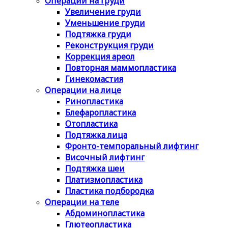
Операции на груди
Увеличение груди
Уменьшение груди
Подтяжка груди
Реконструкция груди
Коррекция ареол
Повторная маммопластика
Гинекомастия
Операции на лице
Ринопластика
Блефаропластика
Отопластика
Подтяжка лица
Фронто-темпоральный лифтинг
Височный лифтинг
Подтяжка шеи
Платизмопластика
Пластика подбородка
Операции на теле
Абдоминопластика
Глютеопластика