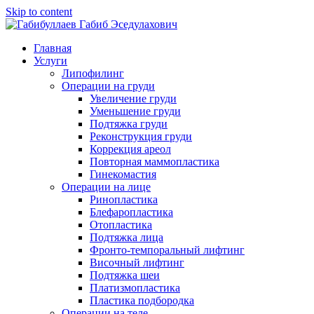
Skip to content
Главная
Услуги
Липофилинг
Операции на груди
Увеличение груди
Уменьшение груди
Подтяжка груди
Реконструкция груди
Коррекция ареол
Повторная маммопластика
Гинекомастия
Операции на лице
Ринопластика
Блефаропластика
Отопластика
Подтяжка лица
Фронто-темпоральный лифтинг
Височный лифтинг
Подтяжка шеи
Платизмопластика
Пластика подбородка
Операции на теле