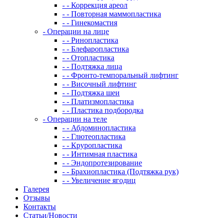
- - Коррекция ареол
- - Повторная маммопластика
- - Гинекомастия
- Операции на лице
- - Ринопластика
- - Блефаропластика
- - Отопластика
- - Подтяжка лица
- - Фронто-темпоральный лифтинг
- - Височный лифтинг
- - Подтяжка шеи
- - Платизмопластика
- - Пластика подбородка
- Операции на теле
- - Абдоминопластика
- - Глютеопластика
- - Круропластика
- - Интимная пластика
- - Эндопротезирование
- - Брахиопластика (Подтяжка рук)
- - Увеличение ягодиц
Галерея
Отзывы
Контакты
Статьи/Новости