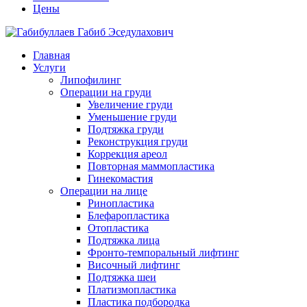
Цены
Главная
Услуги
Липофилинг
Операции на груди
Увеличение груди
Уменьшение груди
Подтяжка груди
Реконструкция груди
Коррекция ареол
Повторная маммопластика
Гинекомастия
Операции на лице
Ринопластика
Блефаропластика
Отопластика
Подтяжка лица
Фронто-темпоральный лифтинг
Височный лифтинг
Подтяжка шеи
Платизмопластика
Пластика подбородка