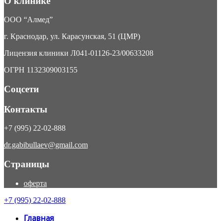
О клинике
ООО “Алмед”
г. Краснодар, ул. Карасунская, 51 (ЦМР)
Лицензия клиники Л041-01126-23/00633208
ОГРН 1132309003155
Соцсети
Контакты
+7 (995) 22-02-888
dr.gabibullaev@gmail.com
Страницы
оферта
+7 (995) 22-02-888
Главная