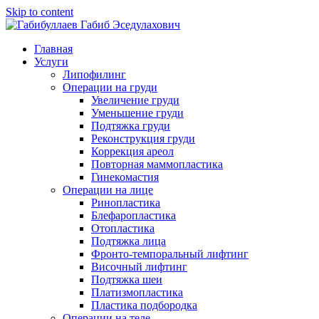
Skip to content
Главная
Услуги
Липофилинг
Операции на груди
Увеличение груди
Уменьшение груди
Подтяжка груди
Реконструкция груди
Коррекция ареол
Повторная маммопластика
Гинекомастия
Операции на лице
Ринопластика
Блефаропластика
Отопластика
Подтяжка лица
Фронто-темпоральный лифтинг
Височный лифтинг
Подтяжка шеи
Платизмопластика
Пластика подбородка
Операции на теле