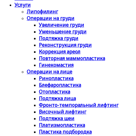
Услуги
Липофилинг
Операции на груди
Увеличение груди
Уменьшение груди
Подтяжка груди
Реконструкция груди
Коррекция ареол
Повторная маммопластика
Гинекомастия
Операции на лице
Ринопластика
Блефаропластика
Отопластика
Подтяжка лица
Фронто-темпоральный лифтинг
Височный лифтинг
Подтяжка шеи
Платизмопластика
Пластика подбородка