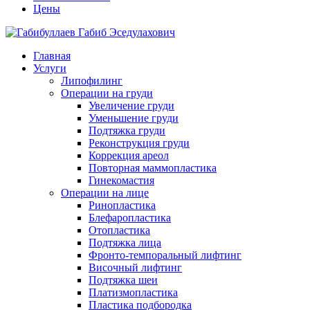
Цены
Главная
Услуги
Липофилинг
Операции на груди
Увеличение груди
Уменьшение груди
Подтяжка груди
Реконструкция груди
Коррекция ареол
Повторная маммопластика
Гинекомастия
Операции на лице
Ринопластика
Блефаропластика
Отопластика
Подтяжка лица
Фронто-темпоральный лифтинг
Височный лифтинг
Подтяжка шеи
Платизмопластика
Пластика подбородка