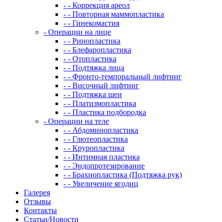
- - Коррекция ареол
- - Повторная маммопластика
- - Гинекомастия
- Операции на лице
- - Ринопластика
- - Блефаропластика
- - Отопластика
- - Подтяжка лица
- - Фронто-темпоральный лифтинг
- - Височный лифтинг
- - Подтяжка шеи
- - Платизмопластика
- - Пластика подбородка
- Операции на теле
- - Абдоминопластика
- - Глютеопластика
- - Круропластика
- - Интимная пластика
- - Эндопротезирование
- - Брахиопластика (Подтяжка рук)
- - Увеличение ягодиц
Галерея
Отзывы
Контакты
Статьи/Новости