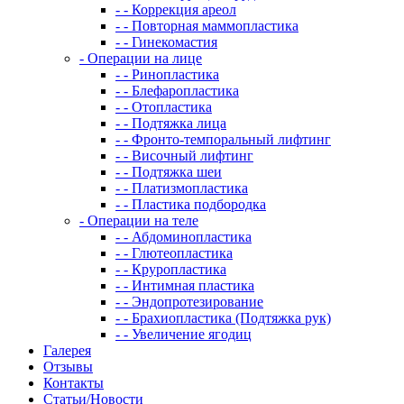
- - Коррекция ареол
- - Повторная маммопластика
- - Гинекомастия
- Операции на лице
- - Ринопластика
- - Блефаропластика
- - Отопластика
- - Подтяжка лица
- - Фронто-темпоральный лифтинг
- - Височный лифтинг
- - Подтяжка шеи
- - Платизмопластика
- - Пластика подбородка
- Операции на теле
- - Абдоминопластика
- - Глютеопластика
- - Круропластика
- - Интимная пластика
- - Эндопротезирование
- - Брахиопластика (Подтяжка рук)
- - Увеличение ягодиц
Галерея
Отзывы
Контакты
Статьи/Новости