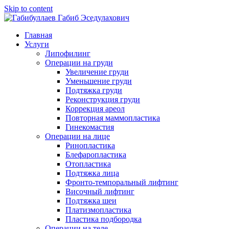
Skip to content
Главная
Услуги
Липофилинг
Операции на груди
Увеличение груди
Уменьшение груди
Подтяжка груди
Реконструкция груди
Коррекция ареол
Повторная маммопластика
Гинекомастия
Операции на лице
Ринопластика
Блефаропластика
Отопластика
Подтяжка лица
Фронто-темпоральный лифтинг
Височный лифтинг
Подтяжка шеи
Платизмопластика
Пластика подбородка
Операции на теле