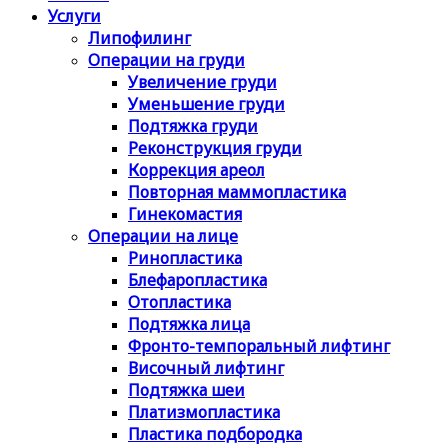
Услуги
Липофилинг
Операции на груди
Увеличение груди
Уменьшение груди
Подтяжка груди
Реконструкция груди
Коррекция ареол
Повторная маммопластика
Гинекомастия
Операции на лице
Ринопластика
Блефаропластика
Отопластика
Подтяжка лица
Фронто-темпоральный лифтинг
Височный лифтинг
Подтяжка шеи
Платизмопластика
Пластика подбородка