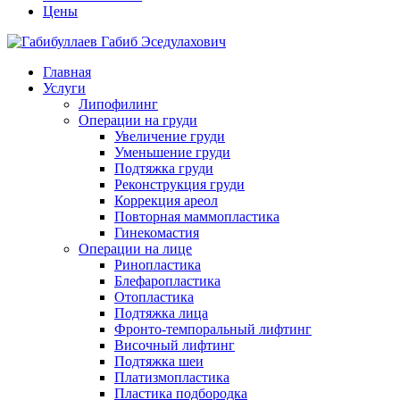
Цены
Главная
Услуги
Липофилинг
Операции на груди
Увеличение груди
Уменьшение груди
Подтяжка груди
Реконструкция груди
Коррекция ареол
Повторная маммопластика
Гинекомастия
Операции на лице
Ринопластика
Блефаропластика
Отопластика
Подтяжка лица
Фронто-темпоральный лифтинг
Височный лифтинг
Подтяжка шеи
Платизмопластика
Пластика подбородка