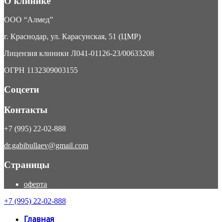
О клинике
ООО “Алмед”
г. Краснодар, ул. Карасунская, 51 (ЦМР)
Лицензия клиники Л041-01126-23/00633208
ОГРН 1132309003155
Соцсети
Контакты
+7 (995) 22-02-888
dr.gabibullaev@gmail.com
Страницы
оферта
+7 (995) 22-02-888
Главная