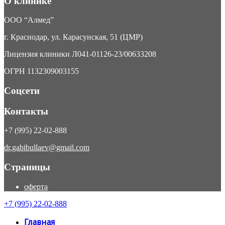
О клинике
ООО “Алмед”
г. Краснодар, ул. Карасунская, 51 (ЦМР)
Лицензия клиники Л041-01126-23/00633208
ОГРН 1132309003155
Соцсети
Контакты
+7 (995) 22-02-888
dr.gabibullaev@gmail.com
Страницы
оферта
+7 (995) 22-02-888
Главная