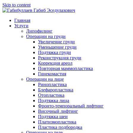
Skip to content
Главная
Услуги
Липофилинг
Операции на груди
Увеличение груди
Уменьшение груди
Подтяжка груди
Реконструкция груди
Коррекция ареол
Повторная маммопластика
Гинекомастия
Операции на лице
Ринопластика
Блефаропластика
Отопластика
Подтяжка лица
Фронто-темпоральный лифтинг
Височный лифтинг
Подтяжка шеи
Платизмопластика
Пластика подбородка
Операции на теле