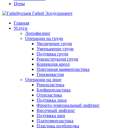
Цены
Главная
Услуги
Липофилинг
Операции на груди
Увеличение груди
Уменьшение груди
Подтяжка груди
Реконструкция груди
Коррекция ареол
Повторная маммопластика
Гинекомастия
Операции на лице
Ринопластика
Блефаропластика
Отопластика
Подтяжка лица
Фронто-темпоральный лифтинг
Височный лифтинг
Подтяжка шеи
Платизмопластика
Пластика подбородка