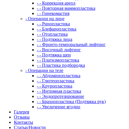
- - Коррекция ареол
- - Повторная маммопластика
- - Гинекомастия
- Операции на лице
- - Ринопластика
- - Блефаропластика
- - Отопластика
- - Подтяжка лица
- - Фронто-темпоральный лифтинг
- - Височный лифтинг
- - Подтяжка шеи
- - Платизмопластика
- - Пластика подбородка
- Операции на теле
- - Абдоминопластика
- - Глютеопластика
- - Круропластика
- - Интимная пластика
- - Эндопротезирование
- - Брахиопластика (Подтяжка рук)
- - Увеличение ягодиц
Галерея
Отзывы
Контакты
Статьи/Новости