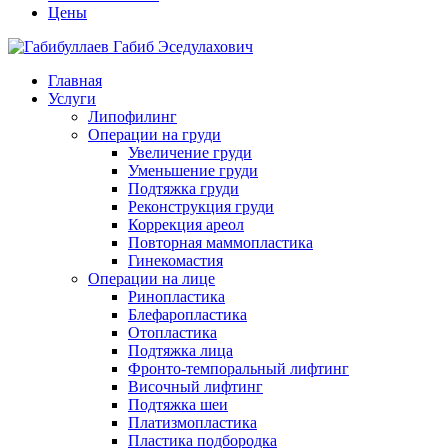
Цены
Главная
Услуги
Липофилинг
Операции на груди
Увеличение груди
Уменьшение груди
Подтяжка груди
Реконструкция груди
Коррекция ареол
Повторная маммопластика
Гинекомастия
Операции на лице
Ринопластика
Блефаропластика
Отопластика
Подтяжка лица
Фронто-темпоральный лифтинг
Височный лифтинг
Подтяжка шеи
Платизмопластика
Пластика подбородка