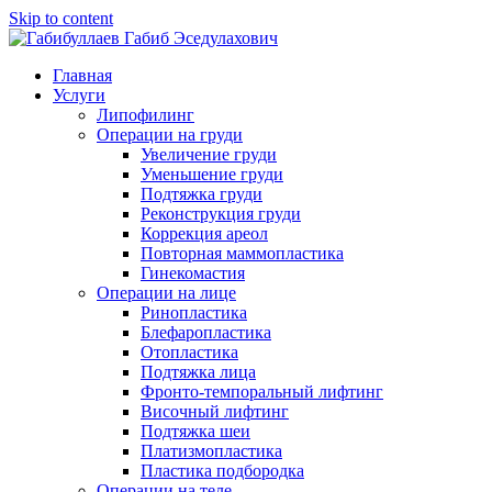
Skip to content
Главная
Услуги
Липофилинг
Операции на груди
Увеличение груди
Уменьшение груди
Подтяжка груди
Реконструкция груди
Коррекция ареол
Повторная маммопластика
Гинекомастия
Операции на лице
Ринопластика
Блефаропластика
Отопластика
Подтяжка лица
Фронто-темпоральный лифтинг
Височный лифтинг
Подтяжка шеи
Платизмопластика
Пластика подбородка
Операции на теле