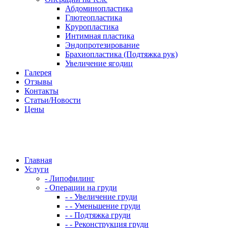
Абдоминопластика
Глютеопластика
Круропластика
Интимная пластика
Эндопротезирование
Брахиопластика (Подтяжка рук)
Увеличение ягодиц
Галерея
Отзывы
Контакты
Статьи/Новости
Цены
Главная
Услуги
- Липофилинг
- Операции на груди
- - Увеличение груди
- - Уменьшение груди
- - Подтяжка груди
- - Реконструкция груди