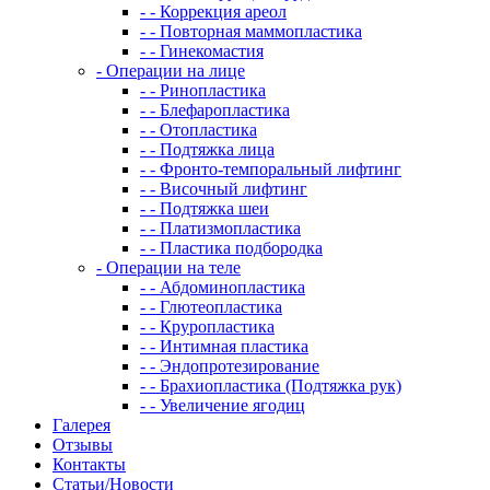
- - Коррекция ареол
- - Повторная маммопластика
- - Гинекомастия
- Операции на лице
- - Ринопластика
- - Блефаропластика
- - Отопластика
- - Подтяжка лица
- - Фронто-темпоральный лифтинг
- - Височный лифтинг
- - Подтяжка шеи
- - Платизмопластика
- - Пластика подбородка
- Операции на теле
- - Абдоминопластика
- - Глютеопластика
- - Круропластика
- - Интимная пластика
- - Эндопротезирование
- - Брахиопластика (Подтяжка рук)
- - Увеличение ягодиц
Галерея
Отзывы
Контакты
Статьи/Новости