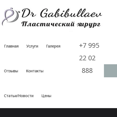
Skip
to
content
+7 995
Главная
Услуги
Галерея
22 02
888
Отзывы
Контакты
Статьи/Новости
Цены