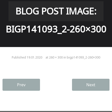
BLOG POST IMAGE:
BIGP141093_2-260×300
Published
19.01.2020
at
260 × 300
in
bigp141093_2-260×300
Prev
Next