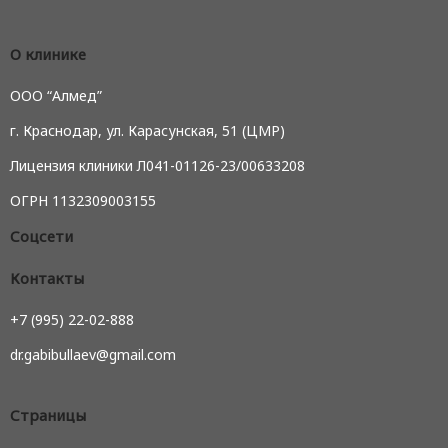
О клинике
ООО “Алмед”
г. Краснодар, ул. Карасунская, 51 (ЦМР)
Лицензия клиники Л041-01126-23/00633208
ОГРН 1132309003155
Соцсети
Контакты
+7 (995) 22-02-888
dr.gabibullaev@gmail.com
Страницы