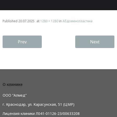
Published
20.07.2025
at
1280 × 1280
in
Абдоминопластика
Prev
Next
О клинике
ООО “Алмед”
г. Краснодар, ул. Карасунская, 51 (ЦМР)
Лицензия клиники Л041-01126-23/00633208