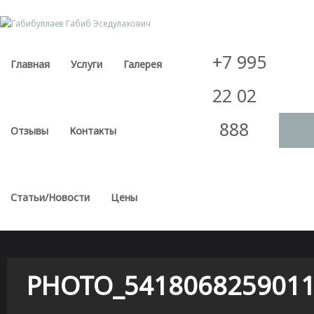
Skip
to
content
+7 995
Главная
Услуги
Галерея
22 02
888
Отзывы
Контакты
Статьи/Новости
Цены
PHOTO_5418068259011